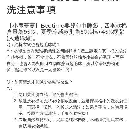
洗注意事項
Bedtime
【小鹿蔓蔓】
嬰兒包巾睡袋，四季款棉
95%
50%
+45%
含量為
，夏季涼感款則為
棉
螺縈
(
)
人造纖維
。
Q
：純棉衣物也會起毛球嗎？
A
：起球是因為纖維和纖維之間因和擦而產生靜電而來；棉的成分
有很多種，除非不常清洗，不然再好的棉多少都會起毛球～而穿
在身上也會因為與貼身衣物摩擦而起毛球，所以穿著次數特別
多，起毛球的狀況是一定會發生的！
Q
：如何清洗才能減少起毛球發生？
A
：
使用柔性洗衣精，避免傷害纖維。
放進洗衣機前先將衣物翻成反面，並選擇網格小的洗衣袋使
用，再選擇「柔洗」的模式來清洗；如果是手洗，建議用浸
泡、按壓的方式清洗，千萬不要搓揉！
衣服自然風乾即可，尤其是純棉衣物，不建議使用烘衣機，
會破壞衣物纖維。