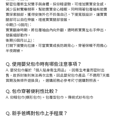
緊密包覆新生兒雙手與身體，採仰睡姿勢，可增加寶寶安全感，
減少反射驚嚇頻率，幫助寶寶安心睡眠，同時隔著包覆袖有助寶
寶探索臉部，獲得安撫外也不抓傷自己。下擺寬版設計，讓寶寶
腿部可以自在伸展，增進寶寶腿部發展。
中期(3~6個月)：
寶寶翻身時期，將包覆袖由內向外翻，適時將寶寶左右手伸出，
發展細部動作。
後期(6個月以上)：
打開下擺雙向拉鍊，可當寶寶成長防踢背心，穿著保暖不用擔心
半夜踢被。
Q. 使用嬰兒包巾時有哪些注意事項？
A. 嬰兒包巾屬於「個人貼身衛生用品」，因衛生考量而密封出
售，故拆封後則無法再次出售，因此嬰兒包巾產品「不適用7天鑑
賞期及無條件退換貨」，選購前務必參考尺寸選購對照表。
Q. 包巾穿著便利性比較？
A. 仰睡包巾(蝶形包巾) = 包覆型包巾 > 傳統式紗布包巾
Q. 新手爸媽對包巾上手程度？