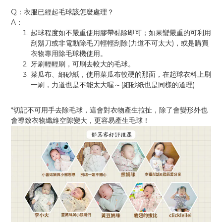
Q
：衣服已經起毛球該怎麼處理？
A
：
起球程度如不嚴重使用膠帶黏除即可；如果蠻嚴重的可利用
(
)
刮鬍刀或非電動除毛刀輕輕刮除
力道不可太大
，或是購買
衣物專用除毛球機使用。
牙刷輕輕刷，可刷去較大的毛球。
菜瓜布、細砂紙，使用菜瓜布較硬的那面，在起球衣料上刷
(
)
一刷，力道也是不能太大喔～
細砂紙也是同樣的道理
*
切記不可用手去除毛球，這會對衣物產生拉扯，除了會變形外也
會導致衣物纖維空隙變大，更容易產生毛球！