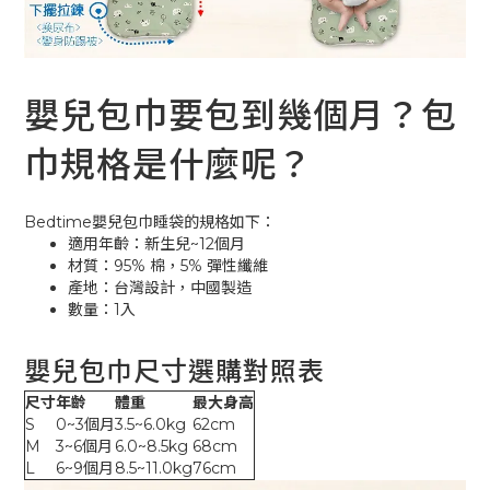
嬰兒包巾要包到幾個月？包
巾規格是什麼呢？
Bedtime嬰兒包巾睡袋的規格如下：
適用年齡：新生兒~12個月
材質：95% 棉，5% 彈性纖維
產地：台灣設計，中國製造
數量：1入
嬰兒包巾尺寸選購對照表
尺寸
年齡
體重
最大身高
S
0~3個月
3.5~6.0kg
62cm
M
3~6個月
6.0~8.5kg
68cm
L
6~9個月
8.5~11.0kg
76cm