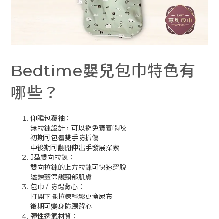
Bedtime嬰兒包巾特色有
哪些？
仰睡包覆袖：
無拉鍊設計，可以避免寶寶啃咬
初期可包覆雙手防抓傷
中後期可翻開伸出手發展探索
J型雙向拉鍊：
雙向拉鍊的上方拉鍊可快速穿脫
遮鍊蓋保護頸部肌膚
包巾 / 防踢背心：
打開下擺拉鍊輕鬆更換尿布
後期可變身防踢背心
彈性透氣材質：