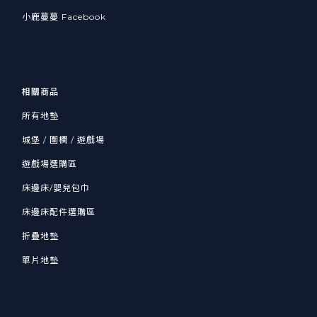
小鹿蔓蔓 Facebook
相關商品
所有地墊
城堡 / 圍欄 / 遊戲場
遊戲場選購區
床邊床/嬰兒包巾
床邊床配件選購區
折疊地墊
單片地墊