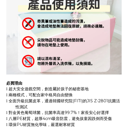
必買理由
超大安全遊戲空間，創造屬於孩子的秘密基地
l
兩種模式，可配合家中格局自由變換
l
(FITI)
JIS Z-2801
全面升級抗菌皮革，通過韓國研究院
的
抗菌活
l
性測試
99.7%
對金黃色葡萄球菌，抗菌率高達
！家長安心好選擇
l
PE
4cm
八層
材質，超厚
吸音防震，避免孩童因跌倒而受傷
l
PU
環保
材質無化學味，嚴選耐寒材質
l