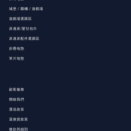
城堡 / 圍欄 / 遊戲場
遊戲場選購區
床邊床/嬰兒包巾
床邊床配件選購區
折疊地墊
單片地墊
顧客服務
聯絡我們
運送政策
退換貨政策
條款與細則