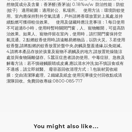
然物質成分及含量：香茅醛(香茅油) 0.18%w/w 防治性能：防蚊
(蚊子) 適用範圍：適用於公、私場所。 使用方法：環境防蚊使
用。室內應保持對外空氣流通，戶外請將香環放置於上風處,並持
續點燃可獲得較佳效果。 使用及儲藏時應注意事項：1.每日使用
不可超過8小時，使用時暫時關閉門窗，人、寵物離開，可提高防
治效果。如果人、寵物停留在室內，使用時，請打開門窗保持空
氣流通。2.點燃蚊香使用時,請遠離易燃物品，以防火災。3.若使用
蚊香盤,請將點燃的蚊香放置於盤中央,勿觸及盤蓋邊緣,以免熄滅。
4.請將本產品存放於孩童及寵物不易觸及的地方,請放置乾燥陰涼
處並與食物隔離儲存。5.蠶豆症患者請勿使用。中毒症狀、急救及
解毒方法：若不慎碰觸眼睛或皮膚,應以清水沖洗;如不慎誤食或有
不適感，請立即就醫。 廢容器回收清理方式：1.包裝材質收縮
膜：交由清潔隊處理。2.鐵罐及紙盒:使用完畢後交付回收點或清
潔隊回收。免費回收專線:0800-085-717
You might also like...