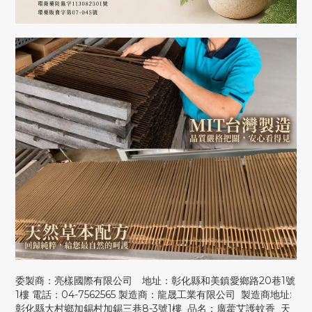
委製商：亮樣國際有限公司 地址：彰化縣和美鎮愛鄉路20巷1號
1樓 電話：04-7562565 製造商：龍晟工業有限公司 製造商地址:
彰化縣大村鄉加錫村加錫三巷8-3號1樓 品名：廣藿艾護蚊香 天