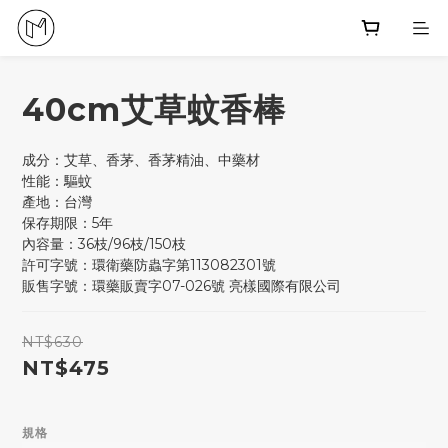
40cm艾草蚊香棒
成分：艾草、香茅、香茅精油、中藥材
性能：驅蚊
產地：台灣
保存期限：5年
內容量：36枝/96枝/150枝
許可字號：環衛藥防蟲字第113082301號
販售字號：環藥販賣字07-026號 亮樣國際有限公司
NT$630
NT$475
規格