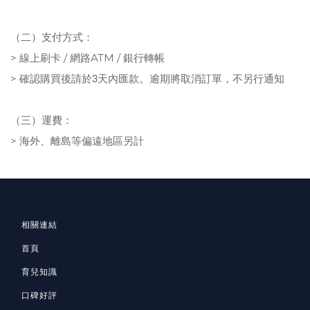
（二）支付方式：
>
線上刷卡 / 網路ATM /
銀行轉帳
確認購買後請於3天內匯款。逾期將取消訂單，不另行通知
>
（三）運費：
>
海外、離島等偏遠地區另計
相關連結
首頁
育兒知識
口碑好評