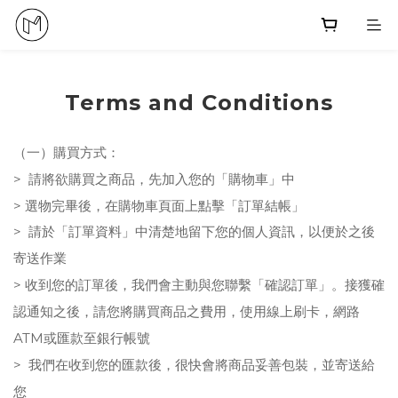
Terms and Conditions
（一）購買方式：
請
>
將欲
購買之商品，先加入您的「購物車」中
>
選物完畢後，在購物車頁面上點擊「訂單結帳」
>
請
於「訂單資料」中清楚地留下您的個人資訊，以便於之後
寄送作業
>
收到您的訂單後，我們會主動與您聯繫「確認訂單」。接獲確
認通知之後，
請您將購買商品之費用，使用線上刷卡，網路
ATM或匯款至銀行帳號
>
我們在收到您的匯款後，很快會將商品妥善包裝，並寄送給
您