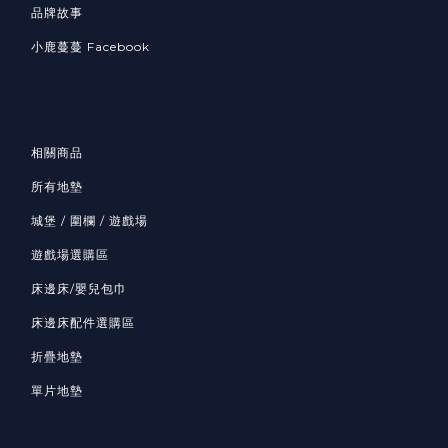
品牌故事
小鹿蔓蔓 Facebook
相關商品
所有地墊
城堡 / 圍欄 / 遊戲場
遊戲場選購區
床邊床/嬰兒包巾
床邊床配件選購區
折疊地墊
單片地墊