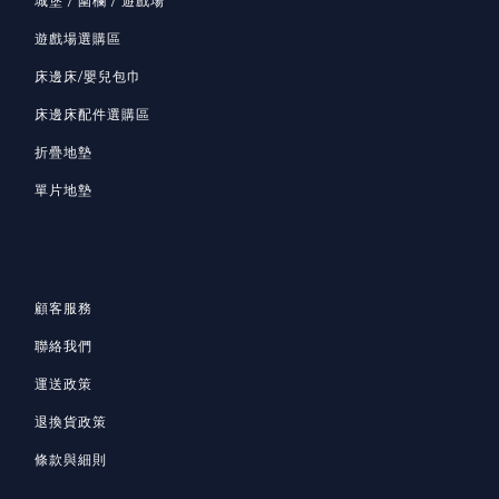
城堡 / 圍欄 / 遊戲場
遊戲場選購區
床邊床/嬰兒包巾
床邊床配件選購區
折疊地墊
單片地墊
顧客服務
聯絡我們
運送政策
退換貨政策
條款與細則