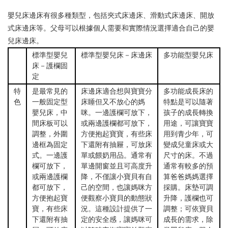
嬰兒床邊床有很多種類型，包括夾式床邊床、滑動式床邊床、開放
式床邊床等。父母可以根據個人需要和實際情況選擇適合自己的嬰
兒床邊床。
標準型嬰兒
標準型嬰兒床－床邊床
多功能型嬰兒床
床－護欄固
定
特
是最常見的
床邊床適合想與寶寶分
多功能成長床的
色
一般固定型
床睡但又不放心的媽
特點是可以隨著
嬰兒床，中
咪。一邊護欄可放下，
孩子的成長轉換
間床板可以
或兩邊護欄都可放下，
用途，可讓寶寶
調整，外圍
方便抱起寶寶，有些床
用到青少年，可
邊框為固定
下還附有抽屜，可放床
變成兒童床或大
式。一邊護
單或餵奶用品。通常有
尺寸的床。不過
欄可放下，
單邊開窗並且可高度升
通常有較多的預
或兩邊護欄
降，不僅讓小寶貝有自
算爸爸媽媽選擇
都可放下，
己的空間，也讓媽咪方
採購。床墊可調
方便抱起寶
便觀察小寶貝的動態狀
升降，護欄也可
寶，有些床
況。這種設計提供了一
調整；可依寶貝
下還附有抽
定的安全感，讓媽咪可
成長的需求，除