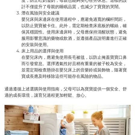
度，防止吐奶溢奶，母親也能夠安心在旁休息。這樣的設
計不僅提升了母親的睡眠品質，也減少了寶寶的哭鬧。
潛在風險與安全建議
嬰兒床與床邊床在使用過程中，應避免過寬的欄杆間距，
以防止寶寶被卡住。此外，需定期檢查床底板的螺絲，確
保其穩固性。使用床邊床時，父母應保持清醒狀態，避免
服用影響意識的藥物或飲酒，並遵循產品說明書進行正確
的安裝與使用。
床上用品的選擇與使用
在嬰兒床內，應避免使用長毛被毯，以防止掩蓋寶寶口鼻
而引發窒息。選擇透氣性好且稍有重量的被子較為安全，
並需定期檢查懸掛在嬰兒床上的音樂鈴或裝飾物，隨著寶
寶成長應及時移除這些可能存在風險的物品。
通過遵循上述選購與使用指南，父母可以為寶寶提供一個安全、舒
適的成長環境，讓育兒過程更加輕鬆、放心。