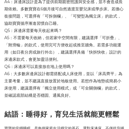
A4：床邊床設計是為了提供前期親密照護與安全感，並不會造成長
期依賴。多數寶寶在6個月後可自然過渡至嬰兒床或學步床。若擔心
銜接問題，可選擇有「可拆側欄」、「可變型為獨立床」的款式，
協助寶寶循序漸進習慣自己睡。
Q5：床邊床需要每天收起來嗎？
A5：不需要每天收納，但若家中空間有限，建議選擇「可折疊」、
「附滑輪」的款式，使用完可方便收起或推至牆角。若需多功能運
用（如日夜分房或旅行外出），建議選擇具備「快拆快收」設計的
床邊床款式，會更加靈活便利。
Q6：床邊床可以直接放在地上使用嗎？
A6：大多數床邊床設計都需搭配成人床使用，並以「床高齊平」為
主要考量，並不建議直接放置於地板使用。若想作為地墊或簡易小
床使用，建議選擇有「獨立使用模式」或「可全關側欄」的款式，
並確認底部結構是否穩固、通風良好。
結語：睡得好，育兒生活就能更輕鬆
寶寶的安穩睡眠，是每個家庭生活穩定的基石。選對床邊床，不僅提升哺