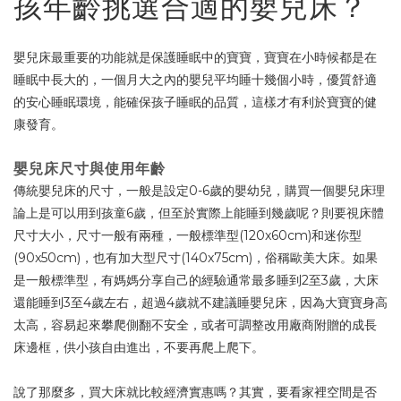
孩年齡挑選合適的嬰兒床？
嬰兒床最重要的功能就是保護睡眠中的寶寶，寶寶在小時候都是在
睡眠中長大的，一個月大之內的嬰兒平均睡十幾個小時，優質舒適
的安心睡眠環境，能確保孩子睡眠的品質，這樣才有利於寶寶的健
康發育。
嬰兒床尺寸與使用年齡
傳統嬰兒床的尺寸，一般是設定0-6歲的嬰幼兒，購買一個嬰兒床理
論上是可以用到孩童6歲，但至於實際上能睡到幾歲呢？則要視床體
尺寸大小，尺寸一般有兩種，一般標準型(120x60cm)和迷你型
(90x50cm)，也有加大型尺寸(140x75cm)，俗稱歐美大床。如果
是一般標準型，有媽媽分享自己的經驗通常最多睡到2至3歲，大床
還能睡到3至4歲左右，超過4歲就不建議睡嬰兒床，因為大寶寶身高
太高，容易起來攀爬側翻不安全，或者可調整改用廠商附贈的成長
床邊框，供小孩自由進出，不要再爬上爬下。
說了那麼多，買大床就比較經濟實惠嗎？其實，要看家裡空間是否