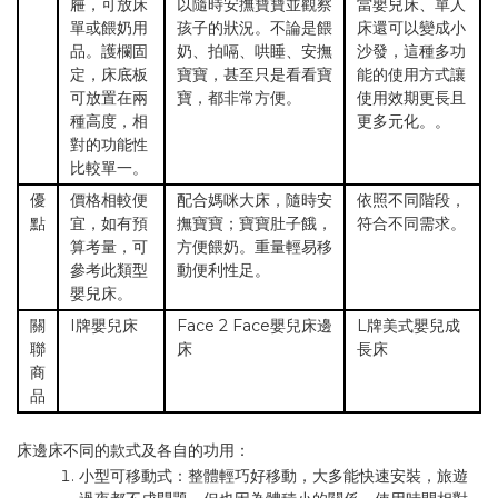
屜，可放床
以隨時安撫寶寶並觀察
當嬰兒床、單人
單或餵奶用
孩子的狀況。不論是餵
床還可以變成小
品。護欄固
奶、拍嗝、哄睡、安撫
沙發，這種多功
定，床底板
寶寶，甚至只是看看寶
能的使用方式讓
可放置在兩
寶，都非常方便。
使用效期更長且
種高度，相
更多元化。。
對的功能性
比較單一。
優
價格相較便
配合媽咪大床，隨時安
依照不同階段，
點
宜，如有預
撫寶寶；寶寶肚子餓，
符合不同需求。
算考量，可
方便餵奶。重量輕易移
參考此類型
動便利性足。
嬰兒床。
關
I牌嬰兒床
Face 2 Face嬰兒床邊
L牌美式嬰兒成
聯
床
長床
商
品
床邊床不同的款式及各自的功用：
小型可移動式：整體輕巧好移動，大多能快速安裝，旅遊