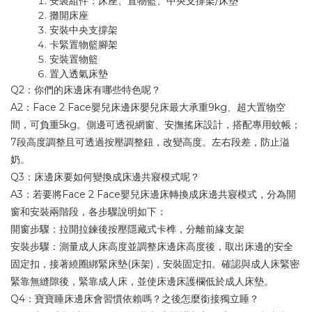
安裝組件：床座、置物籃、中央支撐架/床墊
攤開床座
安裝中央支撐架
卡緊置物籃腳架
安裝置物籃
置入透氣床墊
Q2：你們的床邊床有哪些特色呢？
A2：Face 2 Face嬰兒床邊床嬰兒床最大承重9kg、超大置物空
間，可負重5kg。側邊可透視網窗、安撫搖床設計，搭配專用蚊帳；
7段高度調整且可透過按壓調整鈕，改變高度。左右段差，防止溢
奶。
Q3：床邊床要如何變換成床邊共寢模式呢？
A3：若要將Face 2 Face嬰兒床邊床轉換成床邊共寢模式，分為開
窗和安裝兩階段，各步驟說明如下：
開窗步驟：拉開拉鍊後按壓隱藏式卡榫，分離前緣支架
安裝步驟：測量成人床高度並調整床邊床高度後，取出床邊的安全
固定扣，接著繞圈綁緊床墊(床架)，安裝固定扣。確認與成人床緊密
緊靠無縫隙後，緊靠成人床，並使床邊床護欄低於成人床墊。
Q4：寶寶睡床邊床會習慣依賴嗎？之後怎麼銜接獨立睡？