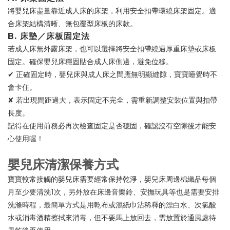
將嬰兒床盡量靠近成人床的床架，利用安全扣帶環繞床架固定。適
合床架結構清晰、無包覆型床板的床款。
B. 床墊／床板固定法
若成人床無外露床架，也可以選擇將安全扣帶繞過厚重床墊或床板
固定。確保嬰兒床穩固貼合成人床側邊，避免位移。
✔ 正確固定時，嬰兒床與成人床之間應無明顯縫隙，寶寶睡覺時不
會卡住。
✘ 若出現間距過大，表示固定不完全，需重新調整安裝位置與扣帶
長度。
記得在使用前務必再次檢查固定是否穩固，確認沒有空隙後才能安
心使用喔！
嬰兒床清潔保養方式
寶寶較常接觸的嬰兒床需要經常保持乾淨，嬰兒床周邊棉織品每個
月至少要清洗1次，另外放在床邊音樂鈴、安撫玩具等也是需要安排
洗滌時程，最簡單方式是用乾布或濕紙巾沾稀釋的漂白水、次氯酸
水或消毒酒精擦拭來消毒，但不要馬上放回去，需放置於通風處待