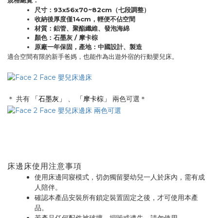
規格總覽：
尺寸：93x56x70~82cm（七段調整）
收納後厚度僅14cm，輕便不佔空間
材質：鋁管、聚酯纖維、發泡海綿
顏色：石墨灰 / 摩卡棕
原廠一年保固，產地：中國設計、製造
適合空間有限的新手爸媽，也能作為出遊外宿的行動嬰兒床。
＊ 共有
「石墨灰」
、
「摩卡棕」
兩色可選＊
床邊床使用注意事項
使用床邊同寢模式，切勿獨留嬰幼兒一人於床內，需有成
人陪伴。
確認本產品安裝所有鎖定裝置固定之後，才可使用本產
品。
若產品任何配件被破壞、損毀或遺失，請勿使用。