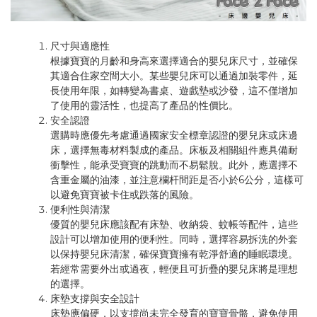
尺寸與適應性
根據寶寶的月齡和身高來選擇適合的嬰兒床尺寸，並確保
其適合住家空間大小。某些嬰兒床可以通過加裝零件，延
長使用年限，如轉變為書桌、遊戲墊或沙發，這不僅增加
了使用的靈活性，也提高了產品的性價比。
安全認證
選購時應優先考慮通過國家安全標章認證的嬰兒床或床邊
床，選擇無毒材料製成的產品。床板及相關組件應具備耐
衝擊性，能承受寶寶的跳動而不易鬆脫。此外，應選擇不
含重金屬的油漆，並注意欄杆間距是否小於6公分，這樣可
以避免寶寶被卡住或跌落的風險。
便利性與清潔
優質的嬰兒床應該配有床墊、收納袋、蚊帳等配件，這些
設計可以增加使用的便利性。同時，選擇容易拆洗的外套
以保持嬰兒床清潔，確保寶寶擁有乾淨舒適的睡眠環境。
若經常需要外出或過夜，輕便且可折疊的嬰兒床將是理想
的選擇。
床墊支撐與安全設計
床墊應偏硬，以支撐尚未完全發育的寶寶骨骼，避免使用