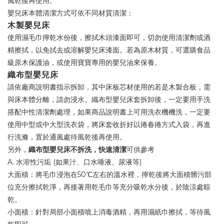
風乾後再使用。
嬰兒床本體清潔方式可依不同材質清潔：
木製嬰兒床
使用濕毛巾擰乾水份後，擦拭木頭漆面即可，切勿使用清潔劑或酒
精擦拭，以免拭去或溶解嬰兒床漆面。若為原木材質，可選購食品
級原木保護油，或使用寶寶專用的嬰兒油來保養。
織布型嬰兒床
請依廠商說明書指示拆卸，其中床板芯材使用的若是木製合板，需
與床本體分離，請勿浸水。織布型嬰兒床套拆卸後，一定要用手洗
搭配中性清潔劑處理，如果商品說明書上可用洗衣機機洗，一定要
使用中型或中大型洗衣袋，將床套收折好以捲春捲方式入袋，再進
行洗滌，置於通風處待風乾後再使用。
另外，
織布型嬰兒床不拆洗，快速清潔
可供參考
A. 水溶性污垢 (如果汁、口水唾液、尿液等)
大面積：將毛巾浸泡在50℃左右的溫水裡，擰乾後將大面積髒污部
位充分擦拭乾淨，再接著用乾毛巾等充分吸乾水分後，於陰涼處晾
乾。
小面積：針對局部小面積噴上消毒酒精，再用濕紙巾擦拭，等待風