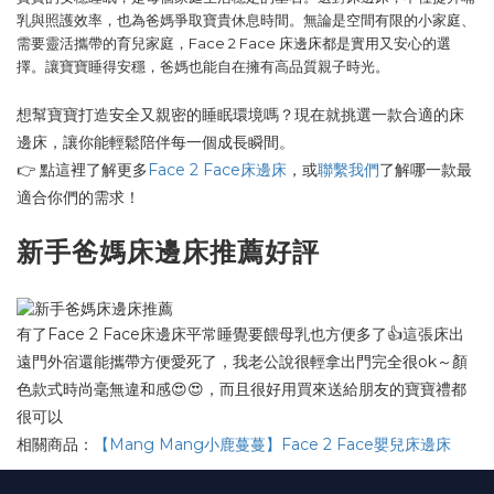
乳與照護效率，也為爸媽爭取寶貴休息時間。無論是空間有限的小家庭、
需要靈活攜帶的育兒家庭，Face 2 Face 床邊床都是實用又安心的選
擇。讓寶寶睡得安穩，爸媽也能自在擁有高品質親子時光。
想幫寶寶打造安全又親密的睡眠環境嗎？現在就挑選一款合適的床
邊床，讓你能輕鬆陪伴每一個成長瞬間。
👉 點這裡了解更多
Face 2 Face床邊床
，或
聯繫我們
了解哪一款最
適合你們的需求！
新手爸媽床邊床推薦好評
有了Face 2 Face床邊床平常睡覺要餵母乳也方便多了👍這張床出
遠門外宿還能攜帶方便愛死了，我老公說很輕拿出門完全很ok～顏
色款式時尚毫無違和感😍😍，而且很好用買來送給朋友的寶寶禮都
很可以
相關商品：
【Mang Mang小鹿蔓蔓】Face 2 Face嬰兒床邊床