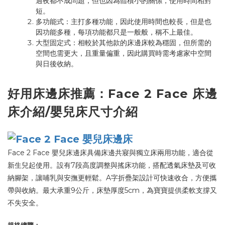
過夜都不成問題，但也因為體積小的關係，使用時間相對
短。
多功能式：主打多種功能，因此使用時間也較長，但是也
因功能多種，每項功能都只是一般般，稱不上最佳。
大型固定式：相較於其他款的床邊床較為穩固，但所需的
空間也需更大，且重量偏重，因此購買時需考慮家中空間
與日後收納。
好用床邊床推薦：Face 2 Face 床邊
床介紹
/嬰兒床尺寸介紹
Face 2 Face 嬰兒床邊床具備床邊共寢與獨立床兩用功能，適合從
新生兒起使用。設有7段高度調整與搖床功能，搭配透氣床墊及可收
納腳架，讓哺乳與安撫更輕鬆。A字折疊架設計可快速收合，方便攜
帶與收納。最大承重9公斤，床墊厚度5cm，為寶寶提供柔軟支撐又
不失安全。