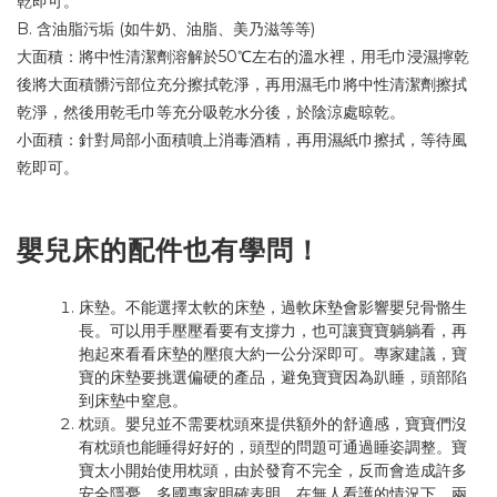
乾即可。
B. 含油脂污垢 (如牛奶、油脂、美乃滋等等)
大面積：將中性清潔劑溶解於50℃左右的溫水裡，用毛巾浸濕擰乾
後將大面積髒污部位充分擦拭乾淨，再用濕毛巾將中性清潔劑擦拭
乾淨，然後用乾毛巾等充分吸乾水分後，於陰涼處晾乾。
小面積：針對局部小面積噴上消毒酒精，再用濕紙巾擦拭，等待風
乾即可。
嬰兒床的配件也有學問！
床墊。不能選擇太軟的床墊，過軟床墊會影響嬰兒骨骼生
長。可以用手壓壓看要有支撐力，也可讓寶寶躺躺看，再
抱起來看看床墊的壓痕大約一公分深即可。專家建議，寶
寶的床墊要挑選偏硬的產品，避免寶寶因為趴睡，頭部陷
到床墊中窒息。
枕頭。嬰兒並不需要枕頭來提供額外的舒適感，寶寶們沒
有枕頭也能睡得好好的，頭型的問題可通過睡姿調整。寶
寶太小開始使用枕頭，由於發育不完全，反而會造成許多
安全隱憂。多國專家明確表明，在無人看護的情況下，兩