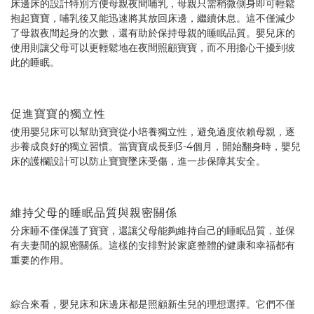
床邊床的設計特別方便母親夜間哺乳，母親只需稍微側身即可輕鬆
抱起寶寶，哺乳後又能迅速將其放回床邊，繼續休息。這不僅減少
了母親夜間起身的次數，還有助於保持母親的睡眠品質。嬰兒床的
使用則讓父母可以更輕鬆地在夜間照顧寶寶，而不用擔心干擾到彼
此的睡眠。
促進寶寶的獨立性
使用嬰兒床可以幫助寶寶從小培養獨立性，避免過度依賴母親，逐
步養成良好的獨立習慣。當寶寶成長到3-4個月，開始翻身時，嬰兒
床的護欄設計可以防止寶寶墜床受傷，進一步保障其安全。
維持父母的睡眠品質與親密關係
分床睡不僅保護了寶寶，還讓父母能夠維持自己的睡眠品質，並保
有夫妻間的親密關係。這樣的安排對於家庭整體的健康和幸福都有
重要的作用。
綜合來看，嬰兒床和床邊床都是照顧新生兒的理想選擇。它們不僅