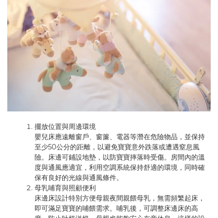
擺放位置與周邊環境
嬰兒床應遠離窗戶、窗簾、電器等潛在危險物品，並保持
至少50公分的距離，以避免寶寶意外跌落或遭遇窒息風
險。床邊可鋪設地墊，以防寶寶摔落時受傷。房間內的溫
度與通風應適宜，利用空調系統保持舒適的環境，同時確
保有良好的光線與通風條件。
母乳哺育與照顧便利
床邊床設計特別方便母親夜間親餵母乳，無需頻繁起床，
即可滿足寶寶的哺餵需求。哺乳後，可調整床邊床的高