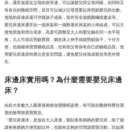
床，通常放置在父母的床旁邊，可以讓嬰兒與父母同睡，但同時又
有各自的睡眠空間，並且可以減少父母需要起床照顧嬰兒的次數。
進階的床邊床還可伴隨孩子成長，當作安全遊戲圍欄或書桌等。
嬰兒床邊床通常由一個床架和一個附著於床架的小床組成，可以方
便地滑進和滑出母床，高度可調整至大人和嬰兒躺在同一水平視
角，大人可就近照顧寶寶，躺在床上伸手就能照顧孩子，十分方
便，也能確保寶寶睡眠品質，也有助父母保有自己的睡眠品質。使
用嬰兒床邊床時應注意安全問題，避免嬰兒掉落或窒息等意外發
生。
床邊床實用嗎？為什麼需要嬰兒床邊
床？
由於大多數大人睡著後都會改變睡眠姿勢，有可能在翻身時壓住寶
寶的臉導致寶寶窒息。
「嬰兒床邊床」是放在大人床邊，緊貼爸爸媽媽的嬰兒床，除了能
讓爸爸媽媽方便照顧以外，也能有足夠的空間讓寶寶活動，且如果