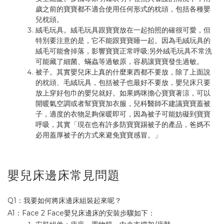
歲之前的寶寶都不適合使用任何形式的枕頭，包括各種嬰
兒枕頭。
絨毛玩具。絨毛玩具跟寶寶放在一起拍照的確很可愛，但
特別要注意的是，它不能跟寶寶睡一起。因為毛絨玩具的
絨毛可能會掉落，影響寶寶正常呼吸;另外絨毛玩具不常洗
可能藏了細菌、蟎蟲等過敏原，容易讓寶寶發生過敏。
被子。其實嬰兒床上真的什麼東西都不要放，除了上面說
的枕頭、毛絨玩具，包括被子也最好不要放，嬰兒床只要
放上穿好包巾的嬰兒就好。如果媽咪擔心寶寶著涼，可以
開暖氣空調或者幫寶寶加衣服，兒科醫師不建議寶寶蓋被
子，適度的衣物足夠保暖即可，因為被子可能妨礙到寶寶
呼吸，其實「現在也有許多防寶寶踢被子的產品，爸媽不
必用蓋厚被子的方式來避免寶寶感冒。」
嬰兒床邊床常見問題
Q1：我要如何將床邊床組裝起來呢？
A1：Face 2 Face嬰兒床邊床的安裝步驟如下：