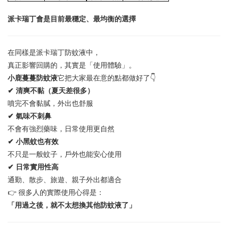
派卡瑞丁會是目前最穩定、最均衡的選擇
在同樣是派卡瑞丁防蚊液中，
真正影響回購的，其實是「使用體驗」。
👇
小鹿蔓蔓防蚊液
它把大家最在意的點都做好了
✔
清爽不黏（夏天差很多）
噴完不會黏膩，外出也舒服
✔
氣味不刺鼻
不會有強烈藥味，日常使用更自然
✔
小黑蚊也有效
不只是一般蚊子，戶外也能安心使用
✔
日常實用性高
通勤、散步、旅遊、親子外出都適合
👉
很多人的實際使用心得是：
「用過之後，就不太想換其他防蚊液了」