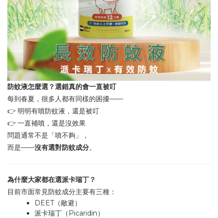
防蚊液怎麼選？選錯真的會一直被叮
——
每到春夏，很多人都有同樣的困擾
👉
明明有噴防蚊液，還是被叮
👉
一直補噴，還是沒效果
問題通常不是「噴不夠」，
——
而是
沒有選對防蚊成分
。
為什麼大家都在選派卡瑞丁？
目前市面常見防蚊成分主要有三種：
DEET
（敵避）
Picaridin
派卡瑞丁（
）