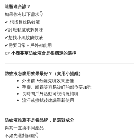
這瓶適合誰？
👇
如果你有以下需求
✔
想找長效防蚊液
✔
討厭黏膩或刺鼻味
✔
想找小黑蚊防蚊液
✔
需要日常＋戶外都能用
👉
小鹿蔓蔓防蚊液會是很穩定的選擇
防蚊液怎麼用效果最好？（實用小提醒）
15
外出前
分鐘先噴效果更佳
手腳、腳踝等容易被叮的部位要加強
長時間戶外活動可視情況補噴
流汗或擦拭後建議重新使用
防蚊液推薦不是看品牌，是選對成分
與其一直換不同產品，
👇
不如先選對關鍵