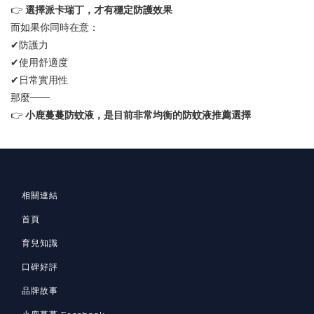
👉
選擇派卡瑞丁，才有穩定防護效果
而如果你同時在意：
✔
防護力
✔
使用舒適度
✔
日常實用性
——
那麼
👉
小鹿蔓蔓防蚊液，是目前非常均衡的防蚊液推薦選擇
相關連結
首頁
育兒知識
口碑好評
品牌故事