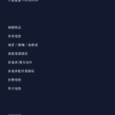
小鹿蔓蔓 Facebook
相關商品
所有地墊
城堡 / 圍欄 / 遊戲場
遊戲場選購區
床邊床/嬰兒包巾
床邊床配件選購區
折疊地墊
單片地墊