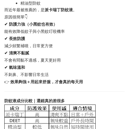
精油型防蚊
派卡瑞丁防蚊液
而近年最被推薦的，是
。
👇
原因很簡單
✔
防護力強（小黑蚊也有效）
能有效降低蚊子與小黑蚊叮咬機率
✔
長效防護
減少頻繁補噴，日常更方便
✔
清爽不黏膩
不會有悶黏不適感，夏天更好用
✔
氣味溫和
不刺鼻、不影響日常生活
👉
效果夠強＋用起來舒服，才會真的每天用
防蚊液成分比較｜選錯真的差很多