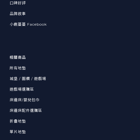
口碑好評
品牌故事
小鹿蔓蔓 Facebook
相關商品
所有地墊
城堡 / 圍欄 / 遊戲場
遊戲場選購區
床邊床/嬰兒包巾
床邊床配件選購區
折疊地墊
單片地墊