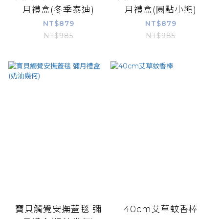
月禮盒(冬季泰迪)
月禮盒(圓點小熊)
NT$879
NT$879
NT$985
NT$985
寶貝觸覺安撫蓋毯 彌
40cm艾草蚊香棒