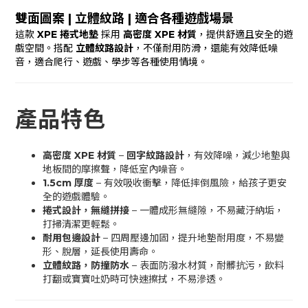
雙面圖案 | 立體紋路 | 適合各種遊戲場景
這款
XPE 捲式地墊
採用
高密度 XPE 材質
，提供舒適且安全的遊
戲空間。搭配
立體紋路設計
，不僅耐用防滑，還能有效降低噪
音，適合爬行、遊戲、學步等各種使用情境。
產品特色
高密度 XPE 材質
–
回字紋路設計
，有效降噪，減少地墊與
地板間的摩擦聲，降低室內噪音。
1.5cm 厚度
– 有效吸收衝擊，降低摔倒風險，給孩子更安
全的遊戲體驗。
捲式設計，無縫拼接
– 一體成形無縫隙，不易藏汙納垢，
打掃清潔更輕鬆。
耐用包邊設計
– 四周壓邊加固，提升地墊耐用度，不易變
形、脫層，延長使用壽命。
立體紋路，防撞防水
– 表面防潑水材質，耐髒抗污，飲料
打翻或寶寶吐奶時可快速擦拭，不易滲透。