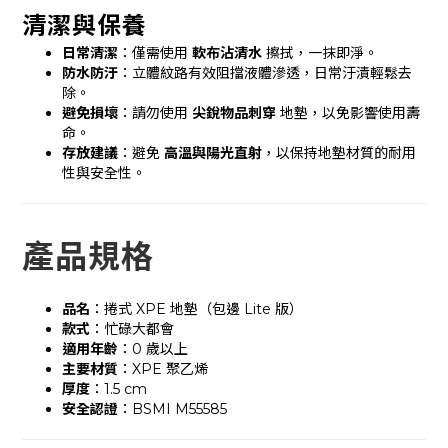
清潔與保養
日常清潔
：僅需使用
軟布沾清水
擦拭，一抹即淨。
防水防汙
：立體紋路有效阻擋液體滲透，日常汙漬輕鬆去
除。
避免損壞
：請勿使用
尖銳物品刺穿
地墊，以免影響使用壽
命。
存放建議
：避免
高溫與陽光直射
，以保持地墊材質的耐用
性與安全性。
產品規格
品名
：捲式 XPE 地墊（包邊 Lite 版）
款式
：忙碌大都會
適用年齡
：0 歲以上
主要材質
：XPE 聚乙烯
厚度
：1.5 cm
安全認證
：BSMI M55585