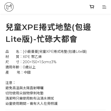
兒童XPE捲式地墊(包邊
Lite版)-忙碌大都會
品　　名︰[小鹿蔓蔓]兒童XPE捲式地墊(包邊Lite版)
材　　質︰XPE 聚乙烯
尺　　寸︰200×150×1.5cm±3%
適用年齡︰0歲以上
產        地︰中國
注意：
避免高溫與太陽直射曝曬
切勿使用尖銳物穿刺地墊
清潔時只需使用軟布沾清水擦拭
幼童使用期間，需有大人在旁照護