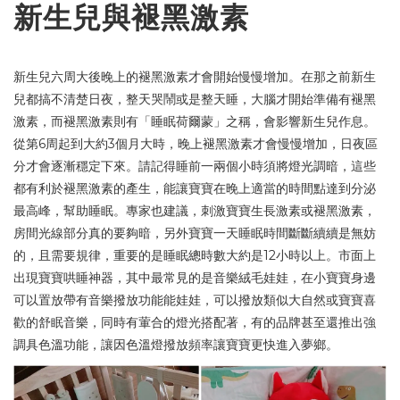
新生兒與褪黑激素
新生兒六周大後晚上的褪黑激素才會開始慢慢增加。在那之前新生
兒都搞不清楚日夜，整天哭鬧或是整天睡，大腦才開始準備有褪黑
激素，而褪黑激素則有「睡眠荷爾蒙」之稱，會影響新生兒作息。
6
3
從第
周起到大約
個月大時，晚上褪黑激素才會慢慢增加，日夜區
分才會逐漸穩定下來。請記得睡前一兩個小時須將燈光調暗，這些
都有利於褪黑激素的產生，能讓寶寶在晚上適當的時間點達到分泌
最高峰，幫助睡眠。專家也建議，刺激寶寶生長激素或褪黑激素，
房間光線部分真的要夠暗，另外寶寶一天睡眠時間斷斷續續是無妨
12
的，且需要規律，重要的是睡眠總時數大約是
小時以上。市面上
出現寶寶哄睡神器，其中最常見的是音樂絨毛娃娃，在小寶寶身邊
可以置放帶有音樂撥放功能能娃娃，可以撥放類似大自然或寶寶喜
歡的舒眠音樂，同時有葷合的燈光搭配著，有的品牌甚至還推出強
調具色溫功能，讓因色溫燈撥放頻率讓寶寶更快進入夢鄉。