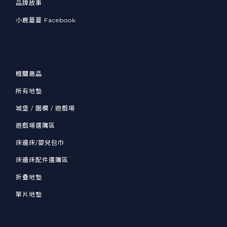
品牌故事
小鹿蔓蔓 Facebook
相關商品
所有地墊
城堡 / 圍欄 / 遊戲場
遊戲場選購區
床邊床/嬰兒包巾
床邊床配件選購區
折疊地墊
單片地墊