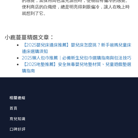
的感覺，當採用高色溫光源照時，使物體有偏冷的感覺。
便利商店的白熾燈，總是明亮得刺眼偏冷，讓人在晚上時
就想到了它。
小鹿蔓蔓精選文章：
【2025嬰兒床邊床推薦】嬰兒床怎麼挑？新手爸媽兒童床
邊床選購須知
2025懶人包巾推薦｜必備新生兒包巾選購指南與包法技巧
【2025地墊推薦】安全無毒嬰兒地墊材質、兒童遊戲墊選
購指南
相關連結
首頁
育兒知識
口碑好評