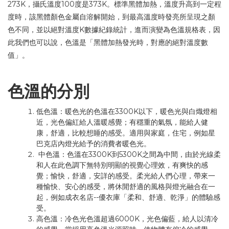
273K
100
373K
，攝氏溫度
度是
。標準黑體加熱，溫度升高到一定程
度時，該黑體顏色金屬自溶解開始，到最高溫度時發亮所呈現之顏
K
色不同，並以絕對溫度
數據紀錄統計，進而演變為色溫規格表，因
此我們也可以說，色溫是「黑體加熱發光時，對應的絕對溫度數
值」。
色溫的分別
3300K
低色溫：暖色光的色溫在
以下，暖色光與白熾燈相
近，光色偏紅給人溫暖感覺；有穩重的氣氛，能給人健
康，舒適，比較想睡的感受。適用與家庭，住宅，例如星
巴克店內燈光給予的消費者暖色光。
3300K
5300K
中色溫：色溫在
到
之間為中間，由於光線柔
和人在此色調下無特別明顯的視覺心理效，有爽快的感
覺；愉快，舒適，安詳的感受。柔光給人們心理，帶來一
種愉快、安心的感受，將休閒舒適的風格與燈光融合在一
--
起，例如成衣名店
優衣庫「柔和、舒適、乾淨」的體驗感
受。
6000K
高色溫：冷色光色溫超過
，光色偏藍，給人以清冷