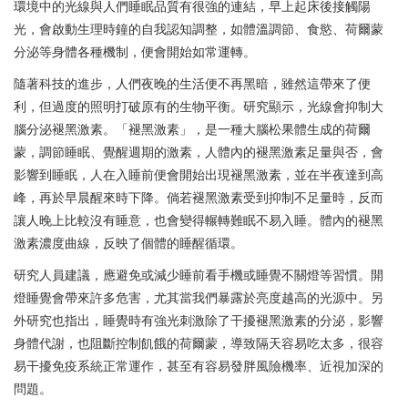
環境中的光線與人們睡眠品質有很強的連結，早上起床後接觸陽
光，會啟動生理時鐘的自我認知調整，如體溫調節、食慾、荷爾蒙
分泌等身體各種機制，便會開始如常運轉。
隨著科技的進步，人們夜晚的生活便不再黑暗，雖然這帶來了便
利，但過度的照明打破原有的生物平衡。研究顯示，光線會抑制大
腦分泌褪黑激素。「褪黑激素」，是一種大腦松果體生成的荷爾
蒙，調節睡眠、覺醒週期的激素，人體內的褪黑激素足量與否，會
影響到睡眠，人在入睡前便會開始出現褪黑激素，並在半夜達到高
峰，再於早晨醒來時下降。倘若褪黑激素受到抑制不足量時，反而
讓人晚上比較沒有睡意，也會變得輾轉難眠不易入睡。體內的褪黑
激素濃度曲線，反映了個體的睡醒循環。
研究人員建議，應避免或減少睡前看手機或睡覺不關燈等習慣。開
燈睡覺會帶來許多危害，尤其當我們暴露於亮度越高的光源中。另
外研究也指出，睡覺時有強光刺激除了干擾褪黑激素的分泌，影響
身體代謝，也阻斷控制飢餓的荷爾蒙，導致隔天容易吃太多，很容
易干擾免疫系統正常運作，甚至有容易發胖風險機率、近視加深的
問題。