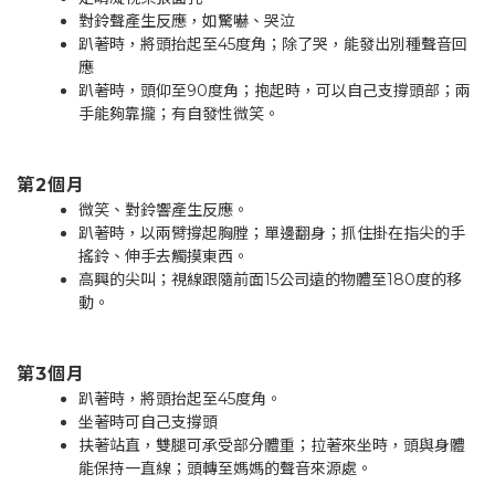
對鈴聲產生反應，如驚嚇、哭泣
趴著時，將頭抬起至45度角；除了哭，能發出別種聲音回
應
趴著時，頭仰至90度角；抱起時，可以自己支撐頭部；兩
手能夠靠攏；有自發性微笑。
第2個月
微笑、對鈴響產生反應。
趴著時，以兩臂撐起胸膛；單邊翻身；抓住掛在指尖的手
搖鈴、伸手去觸摸東西。
高興的尖叫；視線跟隨前面15公司遠的物體至180度的移
動。
第3個月
趴著時，將頭抬起至45度角。
坐著時可自己支撐頭
扶著站直，雙腿可承受部分體重；拉著來坐時，頭與身體
能保持一直線；頭轉至媽媽的聲音來源處。