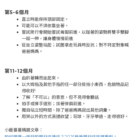
第5-6個月
直立時能保持頭部固定。
可能可以不須依靠坐著。
嘗試爬行會開始嘗試匍匐前進，以踫著的姿勢將雙手雙腳
一屈一伸，讓身體慢慢前進
從坐立姿墊站起；試圖拿走玩具時反抗；對不特定對象喊
爸爸媽媽。
第11-12個月
由趴著轉而坐起來。
以大姆指及其他手指的任一部分撿拾小東西，危臉物品記
得收好!
了解「不可以」的意思，但不見得會聽話
拍手或揮手道別；扶著傢俱前進。
獨自站立短時間、除了爸爸媽媽說出其他詞彙。
用哭以外的方式表達欲望；玩球、牙牙學語、走得很好。
小鹿蔓蔓精選文章：
如何選擇一張好的嬰兒床邊床？2025最新嬰兒床挑選重點！