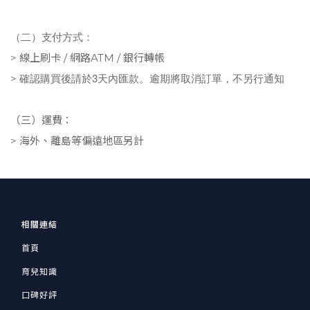
（二）支付方式：
>
線上刷卡 / 網路ATM /
銀行轉帳
確認購買後請於3天內匯款。逾期將取消訂單，不另行通知
>
（三）運費：
>
海外、離島等偏遠地區另計
相關連結
首頁
育兒知識
口碑好評