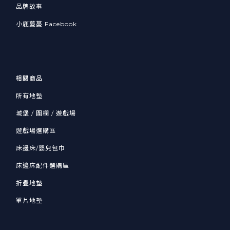
品牌故事
小鹿蔓蔓 Facebook
相關商品
所有地墊
城堡 / 圍欄 / 遊戲場
遊戲場選購區
床邊床/嬰兒包巾
床邊床配件選購區
折疊地墊
單片地墊