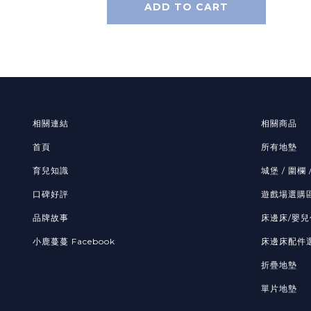
ADD TO CART
相關連結
相關商品
首頁
所有地墊
育兒知識
城堡 / 圍欄 
口碑好評
遊戲場選購
品牌故事
床邊床/嬰兒
小鹿蔓蔓 Facebook
床邊床配件
折疊地墊
單片地墊