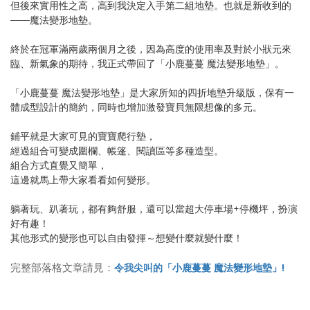
但後來實用性之高，高到我決定入手第二組地墊。也就是新收到的
——魔法變形地墊。
終於在冠軍滿兩歲兩個月之後，因為高度的使用率及對於小狀元來
臨、新氣象的期待，我正式帶回了「小鹿蔓蔓 魔法變形地墊」。
「小鹿蔓蔓 魔法變形地墊」是大家所知的四折地墊升級版，保有一
體成型設計的簡約，同時也增加激發寶貝無限想像的多元。
鋪平就是大家可見的寶寶爬行墊，
經過組合可變成圍欄、帳篷、閱讀區等多種造型。
組合方式直覺又簡單，
這邊就馬上帶大家看看如何變形。
躺著玩、趴著玩，都有夠舒服，還可以當超大停車場+停機坪，扮演
好有趣！
其他形式的變形也可以自由發揮～想變什麼就變什麼！
令我尖叫的「小鹿蔓蔓 魔法變形地墊」!
完整部落格文章請見：